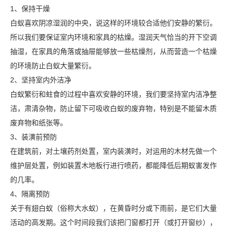
1、保持干燥
白蚁喜欢阴凉湿润的中央，说这样的环境较合适他们安静的繁衍。
所以我们要保证室内环境和家具的枯燥。湿润天气恰当的开下空调
抽湿，在家具的角落或抽屉能够放一些枯燥剂，从而营造一个枯燥
的环境防止白蚁大量繁衍。
2、坚持室内外洁净
白蚁繁衍和蛀食的过程中喜欢安静的环境，我们要坚持室内洁净整
洁，肃清杂物，防止留下可吸收白蚁的废弃物，特别是不能留木质
废弃物和纸张等。
3、装潢前预防
在建筑前，对土壤药剂处置，室内装潢时，对运用的木材先做一个
维护层处置，例如装置木地板行进行喷药，都能降低后期蚁害发作
的几率。
4、隔离预防
关于有翅白蚁（俗称大水蚁），在黄昏时分或下雨前，是它们大量
活动的高发期。这个时间段我们该把门窗都打开（或打开窗纱），