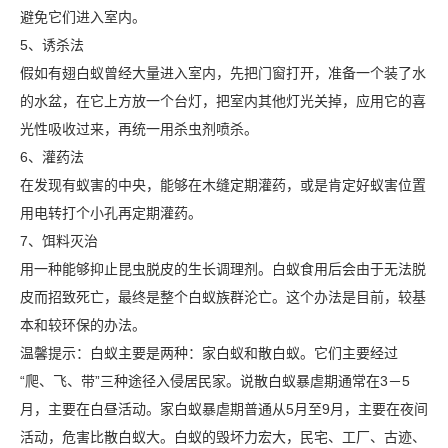
避免它们进入室内。
5、诱杀法
假如有翅白蚁曾经大量进入室内，先把门窗打开，准备一个装了水
的水盆，在它上方放一个台灯，把室内其他灯光关掉，应用它的喜
光性吸收过来，再统一用杀虫剂喷杀。
6、灌药法
在发现有蚁害的中央，能够在木缝定期灌药，或是肯定好蚁害位置
用电转打个小孔再定期灌药。
7、饵料灭治
用一种能够抑止昆虫脱皮的生长调理剂。白蚁食用后会由于无法脱
皮而招致死亡，最终是整个白蚁族群沦亡。这个办法是目前，较基
本和较环保的办法。
温馨提示：白蚁主要是两种：家白蚁和散白蚁。它们主要经过
“爬、飞、带”三种途径入侵居民家。说散白蚁暴虐期通常在3－5
月，主要在白昼活动。家白蚁暴虐期普通从5月至9月，主要在夜间
活动，危害比散白蚁大。白蚁的毁坏力宏大，民宅、工厂、古迹、